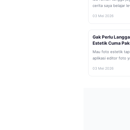
cerita saya belajar l
didownload dari 77rp
03 Mei 2026
Gak Perlu Langga
Estetik Cuma Pake
Mau foto estetik ta
aplikasi editor foto 
hasilnya juara!
03 Mei 2026