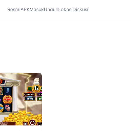
Resmi
APK
Masuk
Unduh
Lokasi
Diskusi