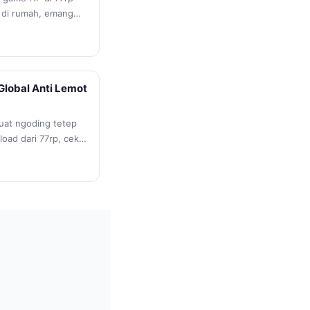
n di rumah, emang
Global Anti Lemot
uat ngoding tetep
oad dari 77rp, cek