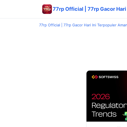
77rp Official | 77rp Gacor Har
77rp Official | 77rp Gacor Hari Ini Terpopuler Ama