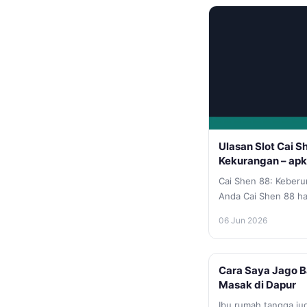
Ulasan Slot Cai S
Kekurangan – ap
Cai Shen 88: Keber
Anda Cai Shen 88 h
menarik dari Red R
06 Jun 2026
Cara Saya Jago B
Masak di Dapur
Ibu rumah tangga jug