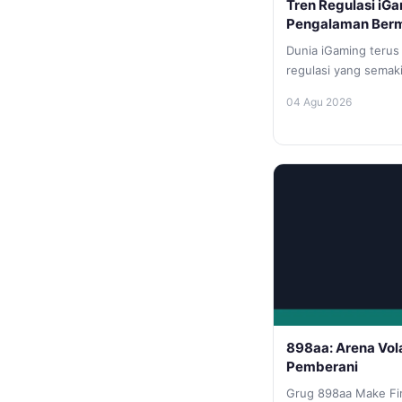
Tren Regulasi iG
Pengalaman Berma
Dunia iGaming teru
regulasi yang semaki
dunia. Laporan tren 
04 Agu 2026
bagaimana...
898aa: Arena Vola
Pemberani
Grug 898aa Make Fi