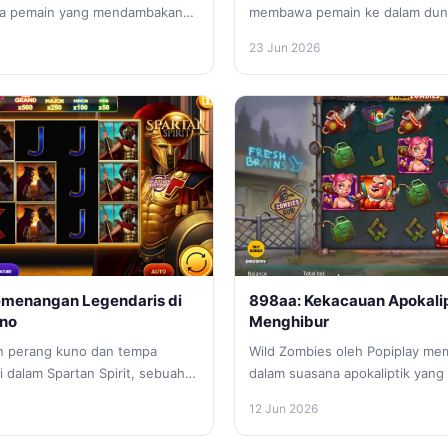
aa pemain yang mendambakan
membawa pemain ke dalam duni
 aksi yang tidak...
tanah yang penuh aksi. Dengan 
23 Jun 2026
emenangan Legendaris di
898aa: Kekacauan Apokalip
no
Menghibur
 perang kuno dan tempa
Wild Zombies oleh Popiplay m
 dalam Spartan Spirit, sebuah
dalam suasana apokaliptik yan
emain ke jantung...
humor gelap dan kekacauan. Slo
12 Jun 2026